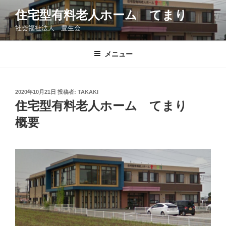
コ
住宅型有料老人ホーム てまり
ン
社会福祉法人 豊生会
テ
ン
ツ
メニュー
へ
ス
キ
投
2020年10月21日
投稿者:
TAKAKI
稿
ッ
住宅型有料老人ホーム てまり
日:
プ
概要